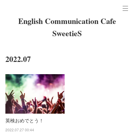
English Communication Cafe
SweetieS
2022
.
07
英検おめでとう！
2022.07.27 00:44