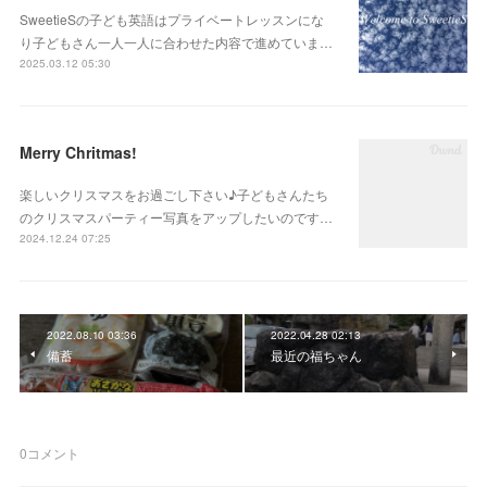
SweetieSの子ども英語はプライベートレッスンにな
り子どもさん一人一人に合わせた内容で進めていま…
2025.03.12 05:30
Merry Chritmas!
楽しいクリスマスをお過ごし下さい♪子どもさんたち
のクリスマスパーティー写真をアップしたいのです…
2024.12.24 07:25
2022.08.10 03:36
2022.04.28 02:13
備蓄
最近の福ちゃん
0
コメント