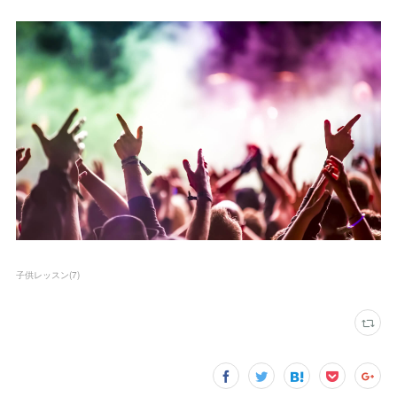
子供レッスン
(
7
)