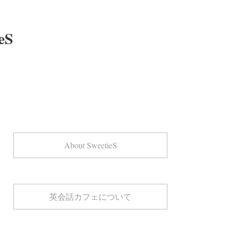
eS
About SweetieS
英会話カフェについて