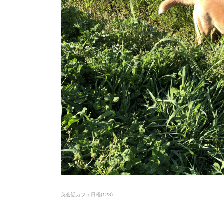
英会話カフェ日程
(
123
)