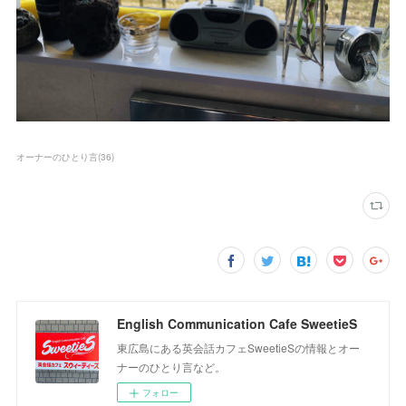
オーナーのひとり言
(
36
)
English Communication Cafe SweetieS
東広島にある英会話カフェSweetieSの情報とオー
ナーのひとり言など。
フォロー