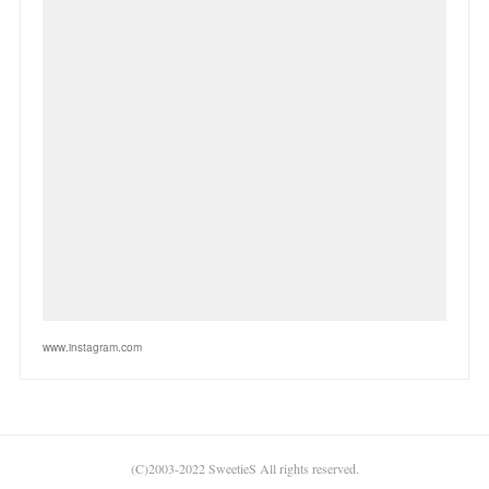
www.instagram.com
(C)2003-2022 SweetieS All rights reserved.