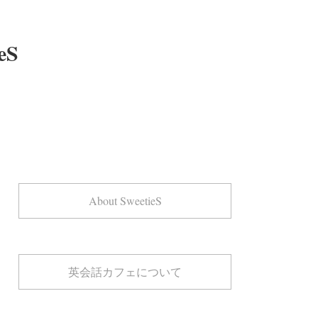
eS
About SweetieS
英会話カフェについて