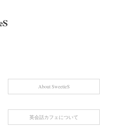
eS
About SweetieS
英会話カフェについて