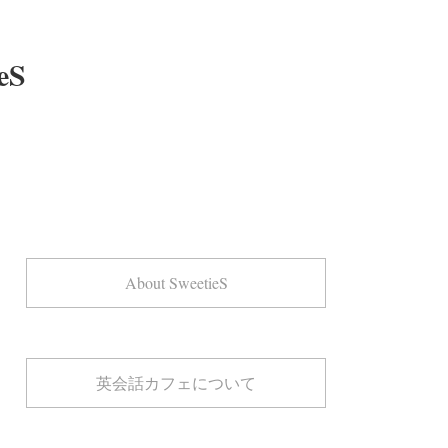
eS
About SweetieS
英会話カフェについて