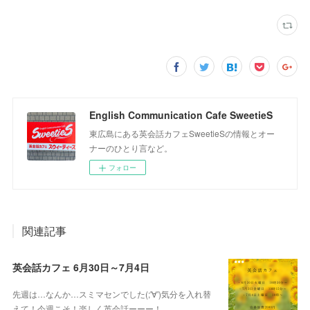
English Communication Cafe SweetieS
東広島にある英会話カフェSweetieSの情報とオー
ナーのひとり言など。
フォロー
関連記事
英会話カフェ 6月30日～7月4日
先週は…なんか…スミマセンでした(;'∀')気分を入れ替
えて！今週こそ！楽しく英会話ーーー！