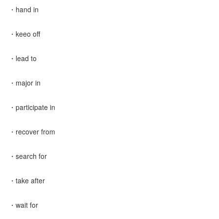
・hand in
・keeo off
・lead to
・major in
・participate in
・recover from
・search for
・take after
・wait for