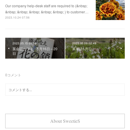
Our company help-desk staff are required to (&nbsp;
&nbsp; &nbsp; &nbsp; &nbsp; &nbsp; ) to customer…
2023.10.24 07:56
2023.05.15 01:18
2023.05.09 02:49
英会話カフェ 5月16日～20
英単語5月①
日
0
コメント
About SweetieS