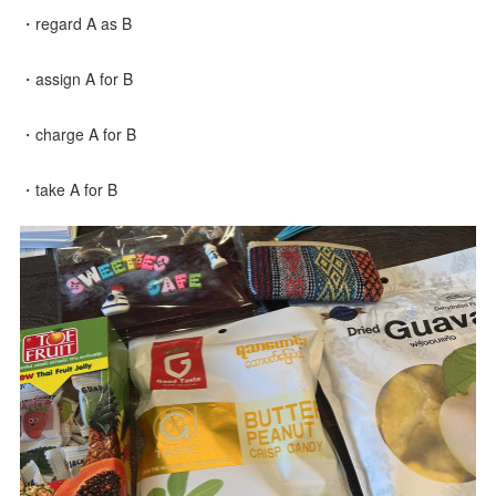
・regard A as B
・assign A for B
・charge A for B
・take A for B