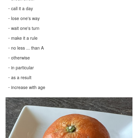
・call it a day
・lose one's way
・wait one's turn
・make it a rule
・no less ... than A
・otherwise
・in particular
・as a result
・increase with age