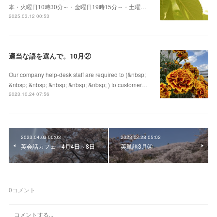
本・火曜日10時30分～・金曜日19時15分～・土曜…
2025.03.12 00:53
適当な語を選んで。10月②
Our company help-desk staff are required to (&nbsp;
&nbsp; &nbsp; &nbsp; &nbsp; &nbsp; ) to customer…
2023.10.24 07:56
2023.04.03 00:03
2023.03.28 05:02
英会話カフェ 4月4日～8日
英単語3月④
0
コメント