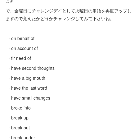
ょ♪
で、金曜日にチャレンジデイとして火曜日の単語を再度アップし
ますので覚えたかどうかチャレンジしてみて下さいね。
・on behalf of
・on account of
・fir need of
・have second thoughts
・have a big mouth
・have the last word
・have small changes
・broke into
・break up
・break out
・break under