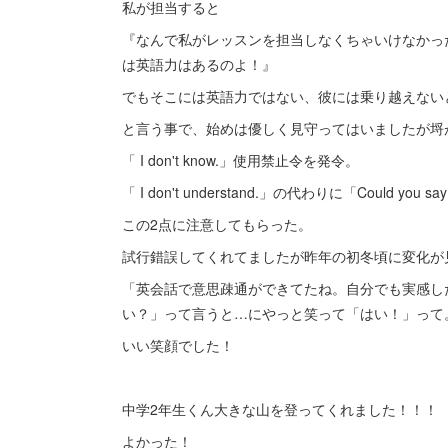
私が担当すると
『なんで私がレッスンを担当しなくちゃいけなかっ
は英語力はあるのよ！』
でもそこには英語力ではない、彼には乗り越えない
と言う事で、始めは優しく見守ってはいましたが埒
「 I don't know.」使用禁止令を発令。
「 I don't understand.」の代わりに「Could you sa
この2点に注意してもらった。
試行錯誤してくれてましたが昨年の初冬頃に変化が
「英会話で意思疎通ができてたね。自分でも実感したんじ
い？」って言うと…にやっと笑って「はい！」って
いい笑顔でした！
中学2年生くん大きな山を登ってくれました！！！
よかった！