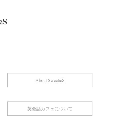
eS
About SweetieS
英会話カフェについて