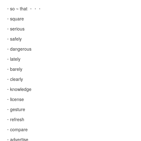
・so ~ that ・・・
・square
・serious
・safely
・dangerous
・lately
・barely
・clearly
・knowledge
・license
・gesture
・refresh
・compare
・advertise