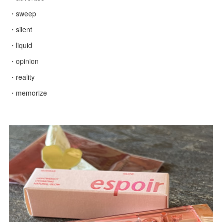
・sweep
・silent
・liquid
・opinion
・reality
・memorize