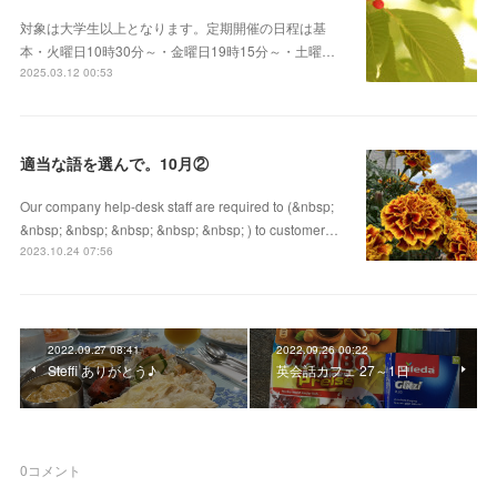
対象は大学生以上となります。定期開催の日程は基
本・火曜日10時30分～・金曜日19時15分～・土曜…
2025.03.12 00:53
適当な語を選んで。10月②
Our company help-desk staff are required to (&nbsp;
&nbsp; &nbsp; &nbsp; &nbsp; &nbsp; ) to customer…
2023.10.24 07:56
2022.09.27 08:41
2022.09.26 00:22
Steffi ありがとう♪
英会話カフェ 27～1日
0
コメント