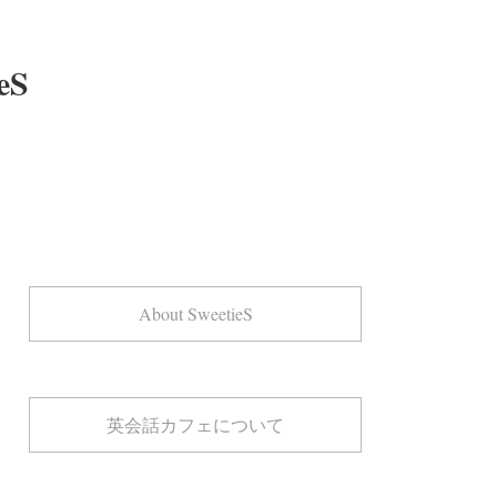
eS
About SweetieS
英会話カフェについて