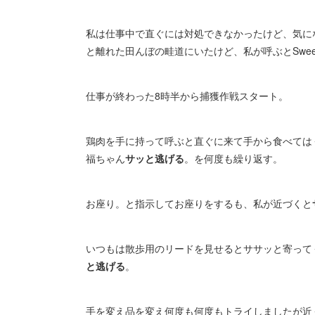
私は仕事中で直ぐには対処できなかったけど、気に
と離れた田んぼの畦道にいたけど、私が呼ぶとSwee
仕事が終わった8時半から捕獲作戦スタート。
鶏肉を手に持って呼ぶと直ぐに来て手から食べては
福ちゃん
サッと逃げる
。を何度も繰り返す。
お座り。と指示してお座りをするも、私が近づくと
いつもは散歩用のリードを見せるとササッと寄って
と逃げる
。
手を変え品を変え何度も何度もトライしましたが近