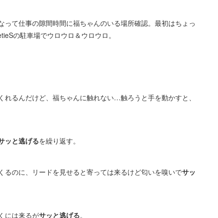
なって仕事の隙間時間に福ちゃんのいる場所確認。最初はちょっ
tieSの駐車場でウロウロ＆ウロウロ。
くれるんだけど、福ちゃんに触れない…触ろうと手を動かすと、
サッと逃げる
を繰り返す。
くるのに、リードを見せると寄っては来るけど匂いを嗅いで
サッ
くには来るが
サッと逃げる
。