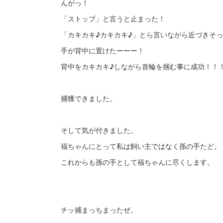
んがっ！
「ストップ」と言うと止まった！
「カキカキ♪カキカキ♪」とら言いながら近づきそ
手が背中に置けたーーー！
背中をカキカキ♪しながら首輪を掴む事に成功！！
捕獲できました。
そして気が付きました。
福ちゃんにとって私は飼い主ではなく孫の手たど。
これからも孫の手として福ちゃんに尽くします。
チッ捕まっちまったぜ。