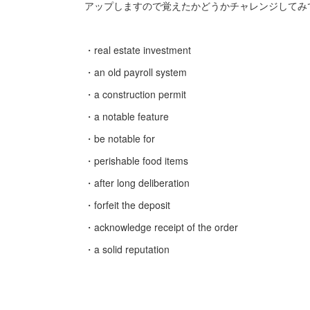
アップしますので覚えたかどうかチャレンジしてみ
・real estate investment
・an old payroll system
・a construction permit
・a notable feature
・be notable for
・perishable food items
・after long deliberation
・forfeit the deposit
・acknowledge receipt of the order
・a solid reputation