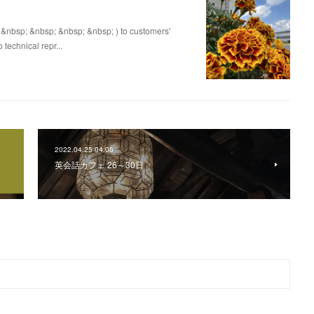
 &nbsp; &nbsp; &nbsp; &nbsp; ) to customers'
 technical repr...
2022.04.25 04:06
英会話カフェ 26～30日