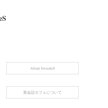
eS
About SweetieS
英会話カフェについて