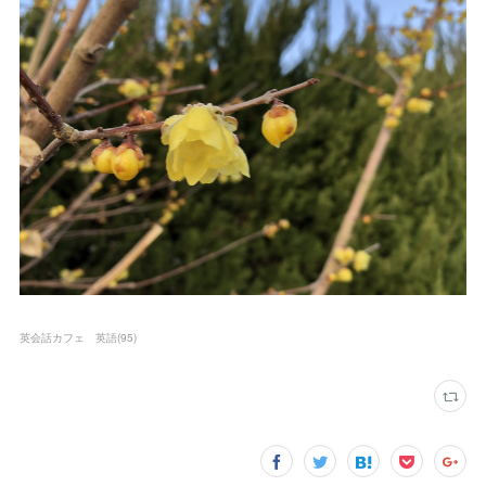
英会話カフェ 英語
(
95
)