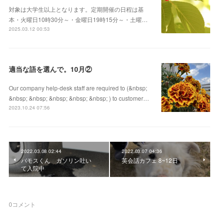
対象は大学生以上となります。定期開催の日程は基
本・火曜日10時30分～・金曜日19時15分～・土曜…
2025.03.12 00:53
適当な語を選んで。10月②
Our company help-desk staff are required to (&nbsp;
&nbsp; &nbsp; &nbsp; &nbsp; &nbsp; ) to customer…
2023.10.24 07:56
2022.03.08 02:44
2022.03.07 04:36
バモスくん ガソリン吐い
英会話カフェ 8~12日
て入院中
0
コメント