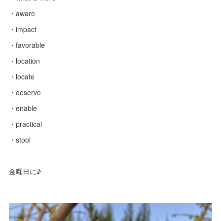
・aware
・impact
・favorable
・location
・locate
・deserve
・enable
・practical
・stool
金曜日に♪