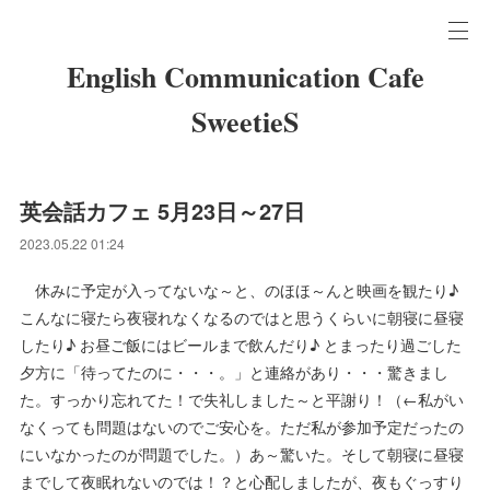
English Communication Cafe
SweetieS
英会話カフェ 5月23日～27日
2023.05.22 01:24
休みに予定が入ってないな～と、のほほ～んと映画を観たり♪
こんなに寝たら夜寝れなくなるのではと思うくらいに朝寝に昼寝
したり♪ お昼ご飯にはビールまで飲んだり♪ とまったり過ごした
夕方に「待ってたのに・・・。」と連絡があり・・・驚きまし
た。すっかり忘れてた！で失礼しました～と平謝り！（←私がい
なくっても問題はないのでご安心を。ただ私が参加予定だったの
にいなかったのが問題でした。）あ～驚いた。そして朝寝に昼寝
までして夜眠れないのでは！？と心配しましたが、夜もぐっすり