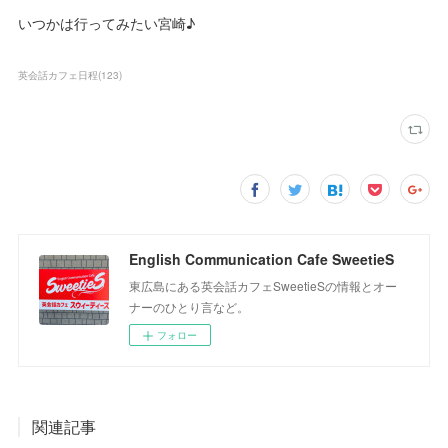
いつかは行ってみたい宮崎♪
英会話カフェ日程
(
123
)
English Communication Cafe SweetieS
東広島にある英会話カフェSweetieSの情報とオー
ナーのひとり言など。
フォロー
関連記事