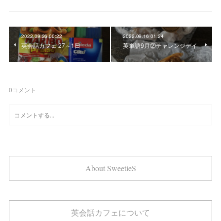
2022.09.26 00:22
2022.09.16 01:24
英会話カフェ 27～1日
英単語9月②チャレンジデイ
0
コメント
About SweetieS
英会話カフェについて