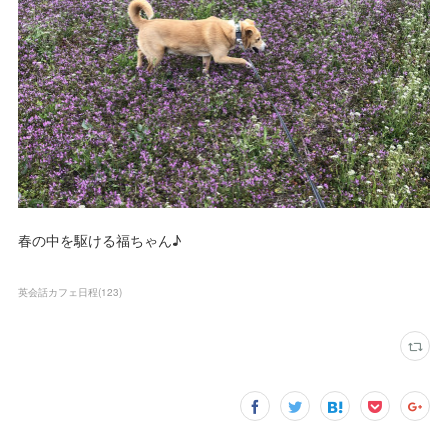
春の中を駆ける福ちゃん♪
英会話カフェ日程
(
123
)